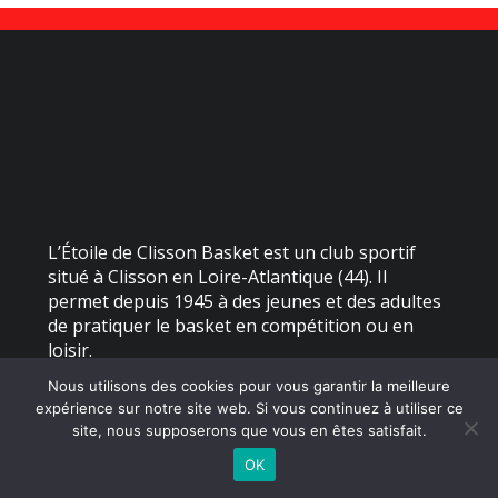
L’Étoile de Clisson Basket est un club sportif
situé à Clisson en Loire-Atlantique (44). Il
permet depuis 1945 à des jeunes et des adultes
de pratiquer le basket en compétition ou en
loisir.
Nous utilisons des cookies pour vous garantir la meilleure
expérience sur notre site web. Si vous continuez à utiliser ce
©
2026 - Étoile de Clisson Basket | Site internet réalisé par
site, nous supposerons que vous en êtes satisfait.
OK
MENTIONS LÉGALES