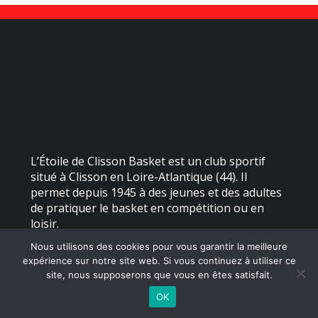
L’Étoile de Clisson Basket est un club sportif
situé à Clisson en Loire-Atlantique (44). Il
permet depuis 1945 à des jeunes et des adultes
de pratiquer le basket en compétition ou en
loisir.
Nous utilisons des cookies pour vous garantir la meilleure
expérience sur notre site web. Si vous continuez à utiliser ce
©
2026 - Étoile de Clisson Basket | Site internet réalisé par
site, nous supposerons que vous en êtes satisfait.
OK
MENTIONS LÉGALES