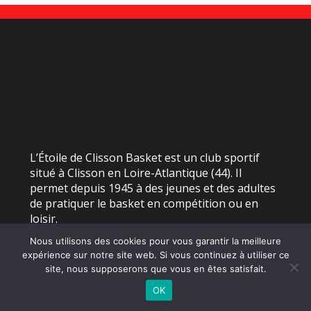
L’Étoile de Clisson Basket est un club sportif
situé à Clisson en Loire-Atlantique (44). Il
permet depuis 1945 à des jeunes et des adultes
de pratiquer le basket en compétition ou en
loisir.
Nous utilisons des cookies pour vous garantir la meilleure
expérience sur notre site web. Si vous continuez à utiliser ce
©
2026 - Étoile de Clisson Basket | Site internet réalisé par
site, nous supposerons que vous en êtes satisfait.
OK
MENTIONS LÉGALES