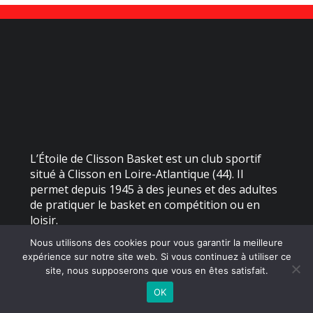
L’Étoile de Clisson Basket est un club sportif
situé à Clisson en Loire-Atlantique (44). Il
permet depuis 1945 à des jeunes et des adultes
de pratiquer le basket en compétition ou en
loisir.
Nous utilisons des cookies pour vous garantir la meilleure
expérience sur notre site web. Si vous continuez à utiliser ce
©
2026 - Étoile de Clisson Basket | Site internet réalisé par
site, nous supposerons que vous en êtes satisfait.
OK
MENTIONS LÉGALES